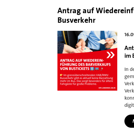
Antrag auf Wiedereinf
Busverkehr
16.0
Ant
im 
In d
geme
Ver
Verk
konn
digi