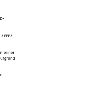
D-
 2 FFP2-
n seiner
 aufgrund
um