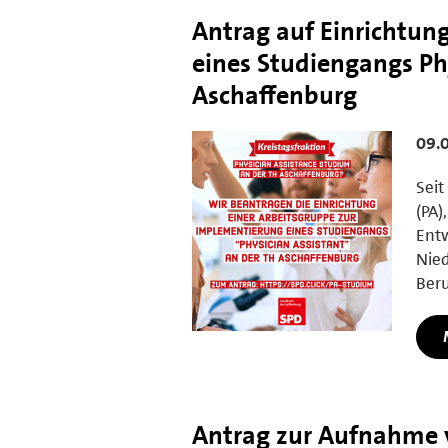
Antrag auf Einrichtun
eines Studiengangs Phy
Aschaffenburg
09.0
Seit
(PA)
Entw
Nied
Beru
Antrag zur Aufnahme 