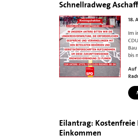
Schnellradweg Aschaf
18. 
Im i
CDU 
Bau 
bis
Auf 
Rad
Eilantrag: Kostenfrei
Einkommen