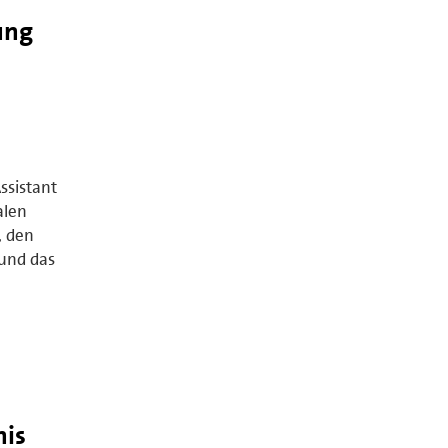
ung
ssistant
alen
, den
und das
nis