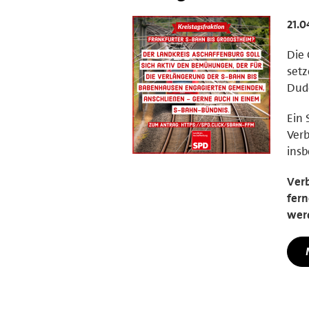
21.0
Die
setz
Dud
Ein 
Verb
insb
Verb
fern
wer