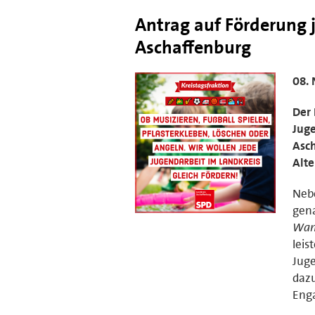
Antrag auf Förderung 
Aschaffenburg
08.
Der 
Juge
Asch
Alte
Nebe
gen
Wand
leis
Juge
dazu
Eng