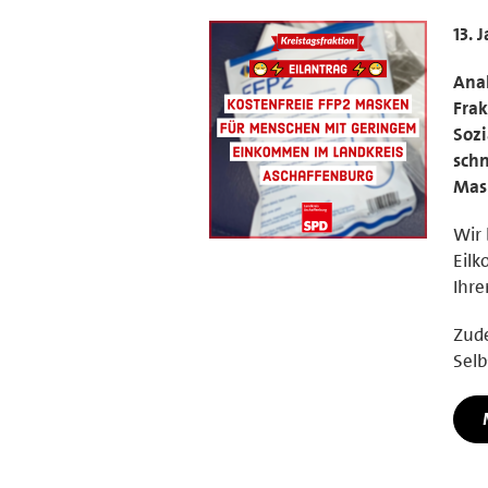
13. 
Anal
Frak
Sozi
schn
Mas
Wir 
Eilk
Ihre
Zude
Selb