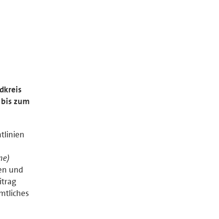
dkreis
 bis zum
tlinien
ne)
en und
itrag
mtliches