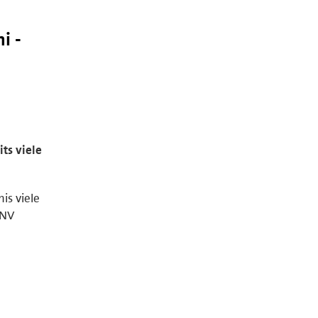
i -
ts viele
is viele
PNV