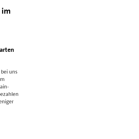
 im
arten
bei uns
em
ain-
bezahlen
eniger