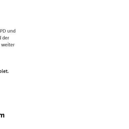
SPD und
 der
 weiter
iet.
em