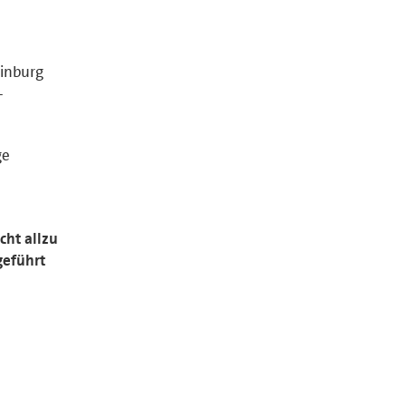
inburg
-
ge
cht allzu
geführt